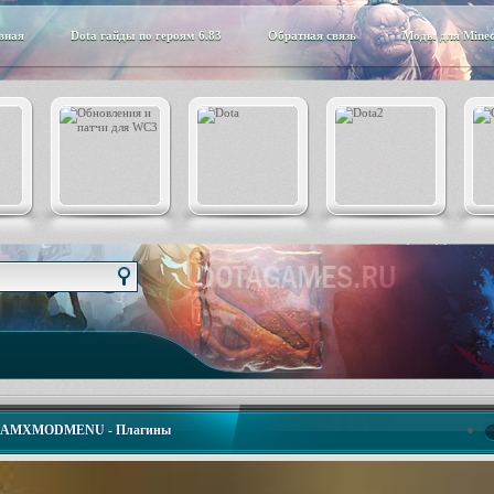
вная
Dota гайды по героям 6.83
Обратная связь
Моды для Minec
р AMXMODMENU - Плагины