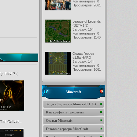
Комментариев: 0
Просмотров: 2061
League of Legends
(BETA 1.3)
Загрузок: 154
Комментариев: 0
Просмотров: 1140
Осада Героев
v1.5a HARD
Загрузок: 144
Комментариев: 0
Просмотров: 1061
justice 2 (...
Minecraft
Запуск Стрима в Minecraft 1.7.3
Как крафтить предметы
Статьи Minecraft
The Collect...
Готовые сервера MineCraft