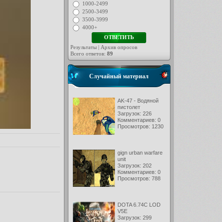
1000-2499
2500-3499
3500-3999
4000+
Результаты
|
Архив опросов
Всего ответов:
89
Случайный материал
AK-47 - Водяной
пистолет
Загрузок: 226
Комментариев: 0
Просмотров: 1230
gign urban warfare
unit
Загрузок: 202
Комментариев: 0
Просмотров: 788
DOTA 6.74C LOD
V5E
Загрузок: 299