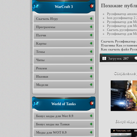
Похожие публ
WarCraft 3
Русификатор amxm
hon русификатор 2.2
Скачать Игру
Русификатор для Min
Русификатор для Min
Программы
Скачать русификатор
Русификатор для Min
Патчи
Скачать Русификато
Карты
Плагины
Как устано
Как скачать файл Р
Темы
Загрузок:
207
Читы
Реплеи
Сохранение д
Иконки
Модели
World of Tanks
Бонус коды для Wot 0.9
Бонус коды д
Бонус коды на Танки
Моды для WOT 0.9