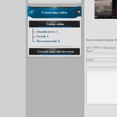
Статистика сайта
Сейчас online
Онлайн всего:
1
Гостей:
1
Всего комментариев
:
0
Пользователей:
0
dth="100%" cellspacing=
Имя *:
Сегодня наш сайт посетили
Email: