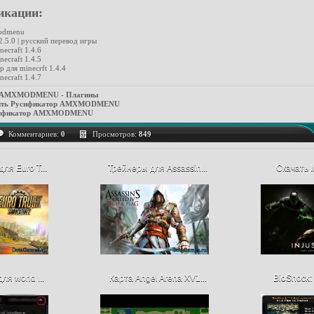
икации:
odmenu
.5.0 | русский перевод игры
ecraft 1.4.6
ecraft 1.4.5
 для minecrft 1.4.4
ecraft 1.4.7
р AMXMODMENU - Плагины
вить Русификатор AMXMODMENU
усификатор AMXMODMENU
Комментариев:
0
Просмотров:
849
ля Euro T...
Трейнеры для Assassin...
Скачать In
ля world ...
Карта Angel Arena XV1...
BioShock: 