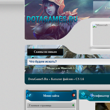
Гла
Скины по никам
Например:
Моды для Minecraft 1.5.2
DotaGameS.Ru
»
Каталог файлов
»
CS 1.6
Меню сайта
Русификато
Главная страница