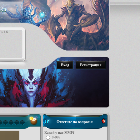
raft
Вход
Регистрация
Ответьте на вопросы:
Какой у вас ММР?
0-999