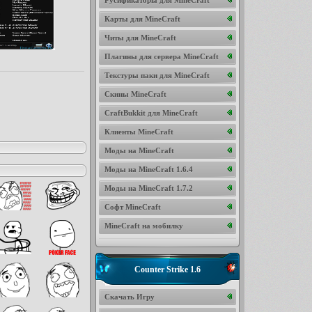
Русификаторы для MineCraft
Карты для MineCraft
Читы для MineCraft
Плагины для сервера MineCraft
Текстуры паки для MineCraft
Скины MineCraft
CraftBukkit для MineCraft
Клиенты MineCraft
Моды на MineCraft
Моды на MineCraft 1.6.4
Моды на MineCraft 1.7.2
Софт MineCraft
MineCraft на мобилку
Counter Strike 1.6
Скачать Игру