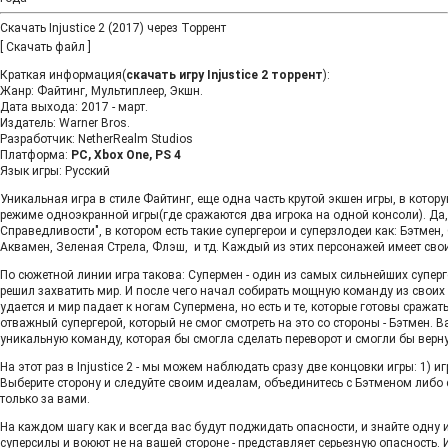
Скачать Injustice 2 (2017) через Торрент
[
Скачать файл
]
Краткая информация(
скачать игру Injustice 2 торрент
):
Жанр: Файтинг, Мультиплеер, Экшн.
Дата выхода: 2017 - март.
Издатель: Warner Bros.
Разработчик: NetherRealm Studios
Платформа:
PC, Xbox One, PS 4
Язык игры: Русский
Уникальная игра в стиле Файтинг, еще одна часть крутой экшен игры, в котор
режиме одноэкранной игры(где сражаются два игрока на одной консоли). Да,
Справедливости", в котором есть такие супергерои и суперзлодеи как: Бэтмен
Аквамен, Зеленая Стрела, Флэш, и тд. Каждый из этих персонажей имеет сво
По сюжетной линии игра такова: Супермен - один из самых сильнейших суперг
решил захватить мир. И после чего начал собирать мощную команду из своих 
удается и мир падает к ногам Супермена, но есть и те, которые готовы сражат
отважный супергерой, который не смог смотреть на это со стороны - Бэтмен. 
уникальную команду, которая бы смогла сделать переворот и смогли бы вернут
На этот раз в Injustice 2 - мы можем наблюдать сразу две концовки игры: 1) иг
Выберите сторону и следуйте своим идеалам, объединитесь с Бэтменом либо
только за вами.
На каждом шагу как и всегда вас будут поджидать опасности, и знайте одну и
суперсилы и воюют не на вашей стороне - представляет серьезную опасность. 