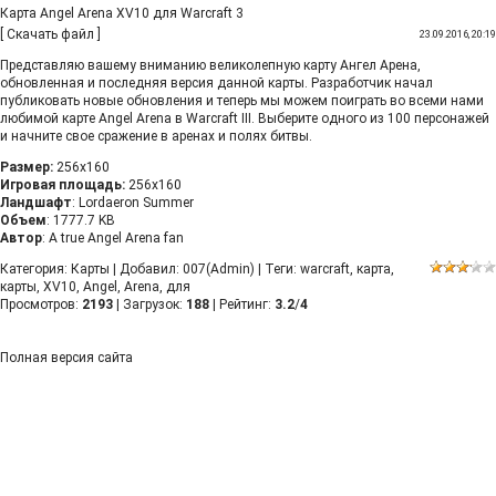
Карта Angel Arena XV10 для Warcraft 3
[
Скачать файл
]
23.09.2016, 20:19
Представляю вашему вниманию великолепную карту Ангел Арена,
обновленная и последняя версия данной карты. Разработчик начал
публиковать новые обновления и теперь мы можем поиграть во всеми нами
любимой карте Angel Arena в Warcraft III. Выберите одного из 100 персонажей
и начните свое сражение в аренах и полях битвы.
Размер:
256x160
Игровая площадь:
256x160
Ландшафт
: Lordaeron Summer
Объем
: 1777.7 KB
Автор
: A true Angel Arena fan
Категория
:
Карты
|
Добавил
:
007(Admin)
|
Теги
:
warcraft
,
карта
,
карты
,
XV10
,
Angel
,
Arena
,
для
Просмотров
:
2193
|
Загрузок
:
188
|
Рейтинг
:
3.2
/
4
Полная версия сайта