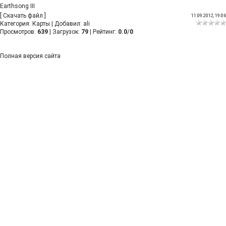
Earthsong III
[
Скачать файл
]
11.09.2012, 19:06
Категория
:
Карты
|
Добавил
:
ali
Просмотров
:
639
|
Загрузок
:
79
|
Рейтинг
:
0.0
/
0
Полная версия сайта