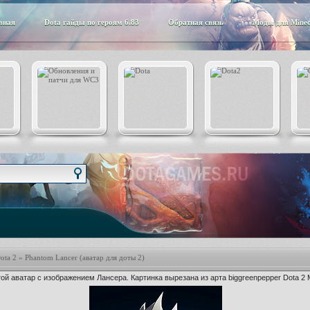
вная
Dota гайды по героям 6.83
Обратная связь
Моды для Minec
ota 2
» Phantom Lancer (аватар для доты 2)
ой аватар с изображением Лансера. Картинка вырезана из арта biggreenpepper Dota 2 M