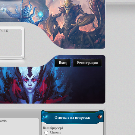
raft
Вход
Регистрация
Ответьте на вопросы:
afia.
Ваш браузер?
Chrome