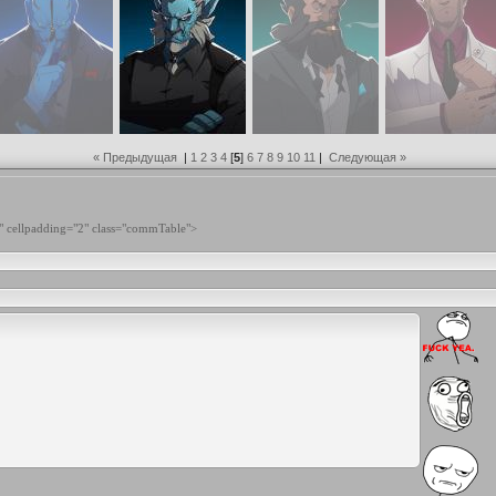
« Предыдущая
|
1
2
3
4
[
5
]
6
7
8
9
10
11
|
Следующая »
" cellpadding="2" class="commTable">