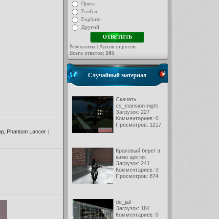
Opera
Firefox
Explorer
Другой
Результаты
|
Архив опросов
Всего ответов:
105
Случайный материал
Скачать
cs_mansion-night
Загрузок: 227
Комментариев: 0
Просмотров: 1217
ер
,
Phantom Lancer
|
Краповый берет в
камо арктик
Загрузок: 241
Комментариев: 0
Просмотров: 874
de_jail
Загрузок: 184
Комментариев: 0