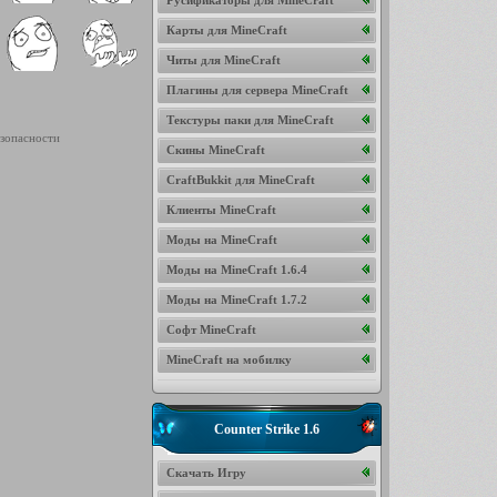
Русификаторы для MineCraft
Карты для MineCraft
Читы для MineCraft
Плагины для сервера MineCraft
Текстуры паки для MineCraft
Скины MineCraft
CraftBukkit для MineCraft
Клиенты MineCraft
Моды на MineCraft
Моды на MineCraft 1.6.4
Моды на MineCraft 1.7.2
Софт MineCraft
MineCraft на мобилку
Counter Strike 1.6
Скачать Игру