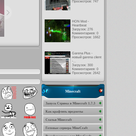
Просмотров: 747
HON Mod -
Heartbeat
Загрузок: 276
Комментариев: 0
Просмотров: 1662
Garena Plus -
новый garena client
-...
Загрузок: 300
Комментариев: 0
Просмотров: 2642
Minecraft
Запуск Стрима в Minecraft 1.7.3
Как крафтить предметы
Статьи Minecraft
Готовые сервера MineCraft