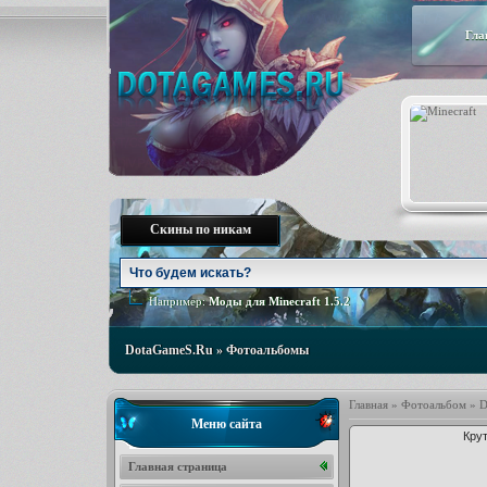
Гла
Скины по никам
Например:
Моды для Minecraft 1.5.2
DotaGameS.Ru
»
Фотоальбомы
Главная
»
Фотоальбом
»
D
Меню сайта
Крут
Главная страница