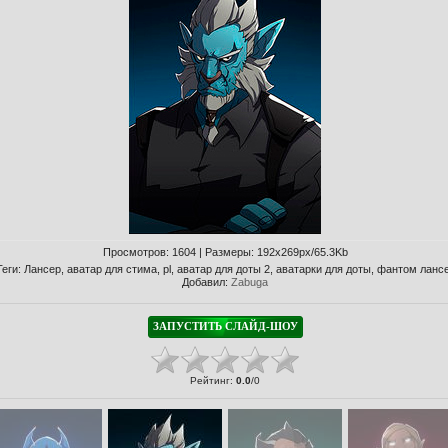
Просмотров
: 1604 |
Размеры
: 192x269px/65.3Kb
Теги
:
Лансер
,
аватар для стима
,
pl
,
аватар для доты 2
,
аватарки для доты
,
фантом ланс
Добавил
:
Zabuga
Рейтинг
:
0.0
/
0