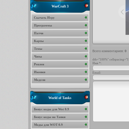
WarCraft 3
Скачать Игру
Программы
Патчи
Карты
Темы
Всего комментариев
:
0
Читы
dth="100%" cellspacing="1
Имя *:
Реплеи
Иконки
Email:
Модели
World of Tanks
Бонус коды для Wot 0.9
Бонус коды на Танки
Моды для WOT 0.9