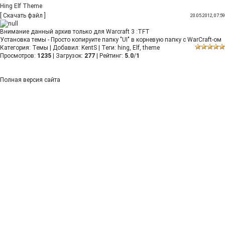
Hing Elf Theme
[
Скачать файл
]
20.05.2012, 07:59
Внимание данный архив только для Warcraft 3 :TFT
Установка темы - Просто копируите папку "UI" в корневую папку с WarCraft-ом
Категория
:
Темы
|
Добавил
:
KentS
|
Теги
:
hing
,
Elf
,
theme
Просмотров
:
1235
|
Загрузок
:
277
|
Рейтинг
:
5.0
/
1
Полная версия сайта