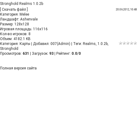
Stronghold Realms 1.0.2b
[
Скачать файл
]
20.06.2012, 10:48
Категория: Melee
Ландшафт: Ashenvale
Размер: 128x128
Игровая площадь: 116x116
Кол-во игроков: 8
Объем: 4182.1 KB
Категория
:
Карты
|
Добавил
:
007(Admin)
|
Теги
:
Realms
,
1.0.2b
,
Stronghold
Просмотров
:
631
|
Загрузок
:
93
|
Рейтинг
:
0.0
/
0
Полная версия сайта