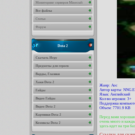
Мониторинг серверов Minecraft
Все файлы
Статьи
Форум
Dota 2
Скачать Игру
Предметы для героев
Варды, Глазики
Хаки Dota 2
Жанр: Аос
Автор карты: NNG.E
Гайды
Язык: Английский
Видео Гайды
Кол-во игроков: 3+
Поддержка компьюте
Видео Dota 2
Объем: 7701.9 KB
Картинки Dota 2
Перед вами хорошая а
очень много и кажды
Комиксы Dota 2
здесь идет на три ба
Ссылки для скач