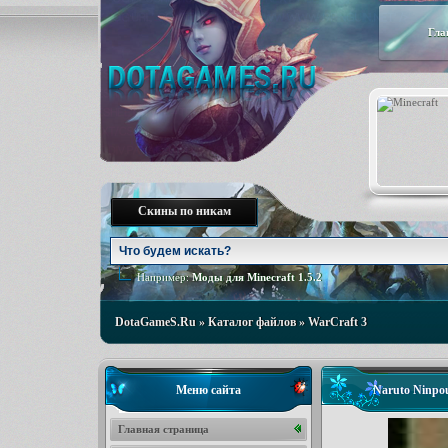
Гла
Скины по никам
Например:
Моды для Minecraft 1.5.2
DotaGameS.Ru
»
Каталог файлов
»
WarCraft 3
Меню сайта
Naruto Ninpou
Главная страница