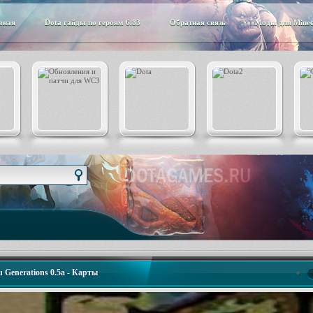
вная
Dota гайды по героям 6.83
Обратная связь
Моды для Minec
 Generations 0.5a - Карты