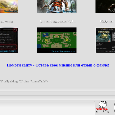
ля world ...
Карта Angel Arena XV1...
BioShock: 
Помоги сайту - Оставь свое мнение или отзыв о файле!
"1" cellpadding="2" class="commTable">