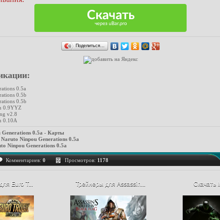
Поделиться…
икации:
ations 0.5a
ations 0.5b
ations 0.5b
m 0.9YYZ
ng v2.8
m 0.10A
 Generations 0.5a - Карты
Naruto Ninpou Generations 0.5a
to Ninpou Generations 0.5a
Комментариев:
0
Просмотров:
1178
ля Euro T...
Трейнеры для Assassin...
Скачать In