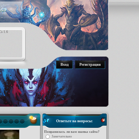
raft
Вход
Регистрация
Ответьте на вопросы:
Понравилась ли вам шапка сайта?
Замечательно