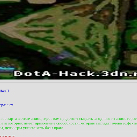
lbesH
ра: нет
ос карта в стиле аниме, здесь вам предстоит сыграть за одного из аниме герое
й из которых имеет прикольные способности, которые выглядят очень эффектно
зы, цель игры уничтожить базы врага.
ивания: