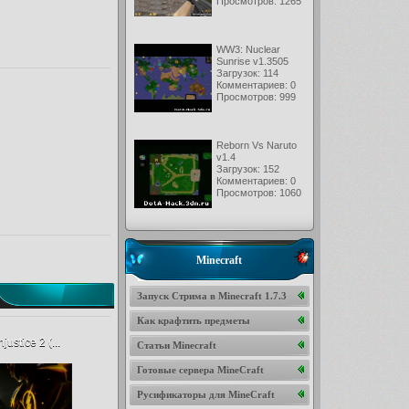
Просмотров: 1265
WW3: Nuclear
Sunrise v1.3505
Загрузок: 114
Комментариев: 0
Просмотров: 999
Reborn Vs Naruto
v1.4
Загрузок: 152
Комментариев: 0
Просмотров: 1060
Minecraft
Запуск Стрима в Minecraft 1.7.3
Как крафтить предметы
justice 2 (...
Статьи Minecraft
Готовые сервера MineCraft
Русификаторы для MineCraft