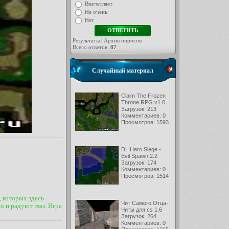
Впечетляет
Не очень
Нет
Результаты
|
Архив опросов
Всего ответов:
87
Случайный материал
Claim The Frozen
Throne RPG v1.0
Загрузок: 213
Комментариев: 0
Просмотров: 1593
DL Hero Siege -
Evil Spawn 2.2
Загрузок: 174
Комментариев: 0
Просмотров: 1514
, которых здесь
Чит Самого Отца-
 и радуют глаз. Игра
Читы для cs 1.6
Загрузок: 264
Комментариев: 0