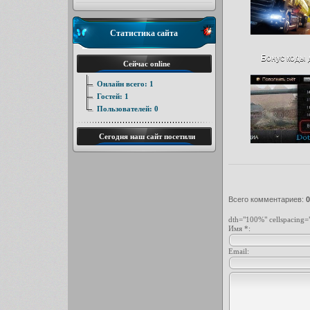
Статистика сайта
Бонус коды д
Сейчас online
Онлайн всего:
1
Гостей:
1
Пользователей:
0
Сегодня наш сайт посетили
Всего комментариев
:
0
dth="100%" cellspacing=
Имя *:
Email: