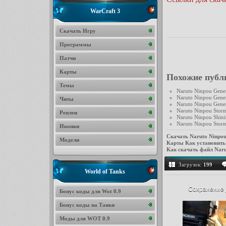
WarCraft 3
Скачать Игру
Программы
Патчи
Карты
Похожие публ
Темы
Naruto Ninpou Gener
Naruto Ninpou Gener
Читы
Naruto Ninpou Gener
Naruto Ninpou Stor
Реплеи
Naruto Ninpou Shini
Naruto Ninpou Stor
Иконки
Скачать Naruto Ninpou
Модели
Карты
Как установить 
Как скачать файл Naru
Загрузок:
199
World of Tanks
Сохранение д
Бонус коды для Wot 0.9
Бонус коды на Танки
Моды для WOT 0.9