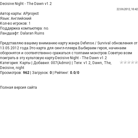
Decisive Night - The Dawn v1.2
22.06.2012, 10:42
Автор карты: APproject
Язык: Английский
Кол-во игроков: 1
Поддержка компьютера: no.
Ландшафт: Dalaran Ruins
Представляю вашему вниманию карту жанра Defense / Survival обновления от
13.05.2012 года.Это карта для сингл-плеера.Выбираем героя, начинаем
оборонятся и соответственно сражаться с толпами монстров.Советую всем
поиграть в эту культовую карту-Decisive Night - The Dawn v1.2
Категория
:
Карты
|
Добавил
:
007(Admin)
|
Теги
:
v1.2
,
Dawn
,
The
,
Decisive
,
night
Просмотров
:
962
|
Загрузок
:
0
|
Рейтинг
:
0.0
/
0
Полная версия сайта