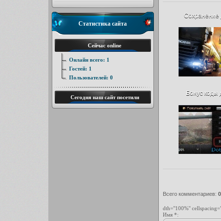
Сохранение д
Статистика сайта
Сейчас online
Онлайн всего:
1
Гостей:
1
Пользователей:
0
Бонус коды д
Сегодня наш сайт посетили
Всего комментариев
:
0
dth="100%" cellspacing=
Имя *: