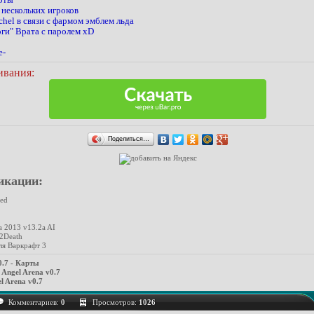
 нескольких игроков
el в связи с фармом эмблем льда
ги" Врата с паролем xD
е-
ивания:
Поделиться…
икации:
xed
a 2013 v13.2a AI
2Death
ля Варкрафт 3
0.7 - Карты
Angel Arena v0.7
l Arena v0.7
Комментариев:
0
Просмотров:
1026