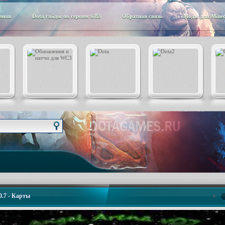
вная
Dota гайды по героям 6.83
Обратная связь
Моды для Minec
0.7 - Карты