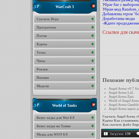
Убраг баг с выбором
WarCraft 3
Убран мод Random_ch
Добавлены герои "бо
Доработаны моды
Скачать Игру
-Ждите прододжени
Программы
Ссылки для скач
Патчи
Карты
Темы
Читы
Реплеи
Иконки
Похожие публ
Модели
Angel Arena v0.7 fi
Angel Arena LoL
Angel Arena Epic
World of Angel Aren
Angel Arena Gamble
World of Tanks
Angel Arena карта д
Скачать Angel Arena v
Бонус коды для Wot 0.9
Карты
Как установить 
Как скачать файл Ange
Бонус коды на Танки
Загрузок:
139
Моды для WOT 0.9