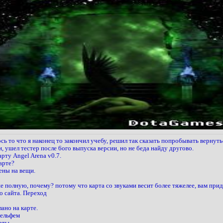
ь то что я наконец то закончил учебу, решил так сказать попробывать вернуть
, ушел тестер после 6ого выпуска версии, но не беда найду другово.
рту Angel Arena v0.7.
арте?
ены на вещи.
 полную, почему? потому что карта со звуками весит более тяжелее, вам прид
о сайта. Переход
ано на карте.
рельфем
рты