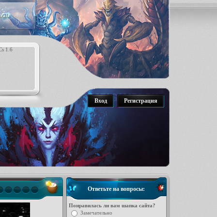
raft
Вход
Регистрация
Ответьте на вопросы:
Понравилась ли вам шапка сайта?
Замечательно