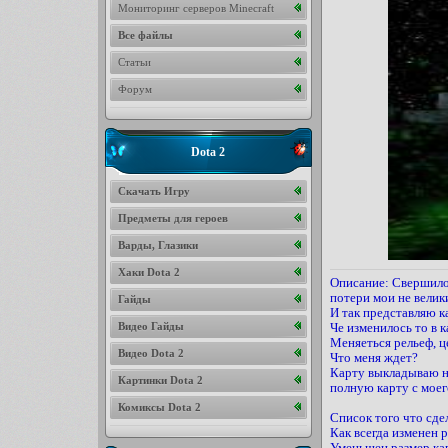
Мониторинг серверов Minecraft
Все файлы
Статьи
Форум
Dota 2
Скачать Игру
Предметы для героев
Варды, Глазики
Хаки Dota 2
Описание: Свершилос
потери мои не велики
Гайды
И так представляю ка
Видео Гайды
Че изменилось то в к
Меняеться рельеф, ц
Видео Dota 2
Что меня ждет?
Карту выкладываю не
Картинки Dota 2
полную карту с моег
Комиксы Dota 2
Список того что сдел
Как всегда изменен 
Уменьшен размер ка