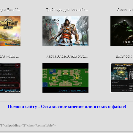
ля Euro T...
Трейнеры для Assassin...
Скачать In
ля world ...
Карта Angel Arena XV1...
BioShock: 
Помоги сайту - Оставь свое мнение или отзыв о файле!
"1" cellpadding="2" class="commTable">