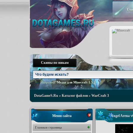
Гла
Скины по никам
Например:
Моды для Minecraft 1.5.2
DotaGameS.Ru
»
Каталог файлов
»
WarCraft 3
Меню сайта
Angel Arena v
Главная страница