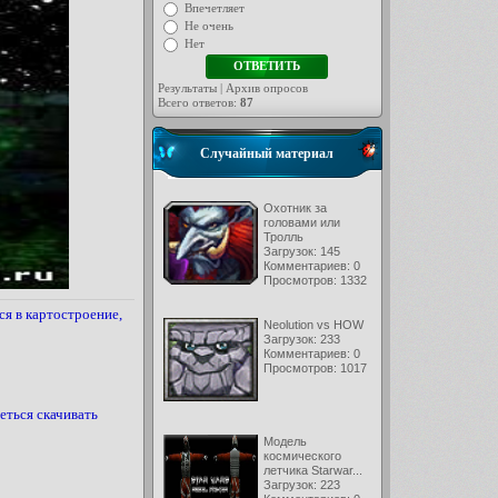
Впечетляет
Не очень
Нет
Результаты
|
Архив опросов
Всего ответов:
87
Случайный материал
Охотник за
головами или
Тролль
Загрузок: 145
Комментариев: 0
Просмотров: 1332
ся в картостроение,
Neolution vs HOW
Загрузок: 233
Комментариев: 0
Просмотров: 1017
еться скачивать
Модель
космического
летчика Starwar...
Загрузок: 223