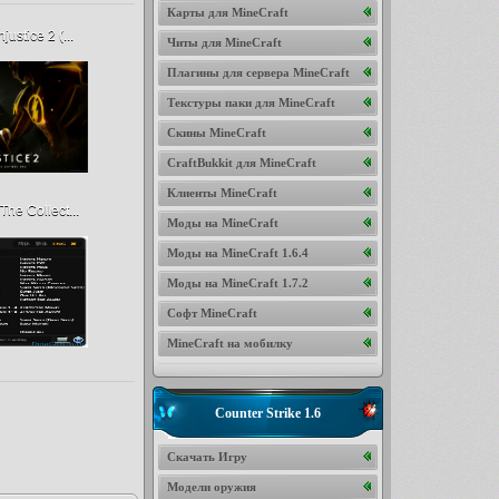
Карты для MineCraft
justice 2 (...
Читы для MineCraft
Плагины для сервера MineCraft
Текстуры паки для MineCraft
Скины MineCraft
CraftBukkit для MineCraft
Клиенты MineCraft
The Collect...
Моды на MineCraft
Моды на MineCraft 1.6.4
Моды на MineCraft 1.7.2
Софт MineCraft
MineCraft на мобилку
Counter Strike 1.6
Скачать Игру
Модели оружия