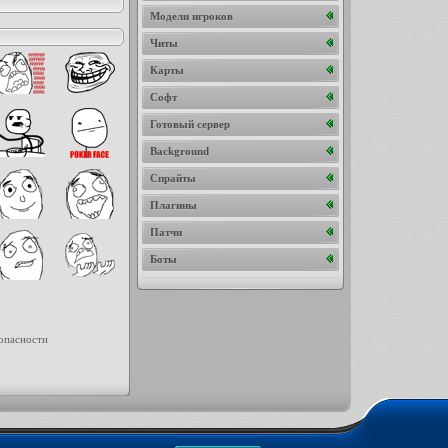
Модели игроков
Читы
Карты
Софт
Готовый сервер
Background
Спрайты
Плагины
Патчи
Боты