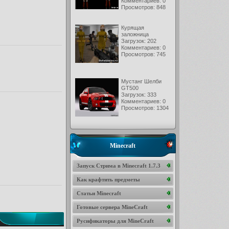
Комментариев: 0
Просмотров: 848
Курящая
заложница
Загрузок: 202
Комментариев: 0
Просмотров: 745
Мустанг Шелби
GT500
Загрузок: 333
Комментариев: 0
Просмотров: 1304
Minecraft
Запуск Стрима в Minecraft 1.7.3
Как крафтить предметы
Статьи Minecraft
Готовые сервера MineCraft
Русификаторы для MineCraft