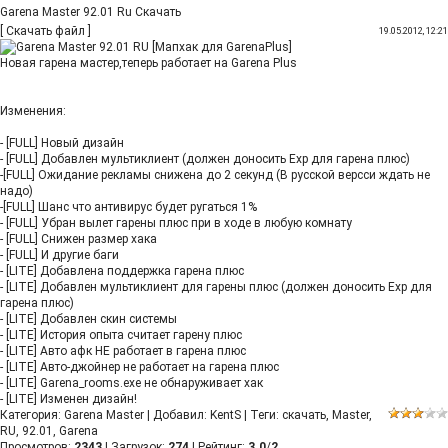
Garena Master 92.01 Ru Скачать
[
Скачать файл
]
19.05.2012, 12:21
Новая гарена мастер,теперь работает на Garena Plus
Изменения:
- [FULL] Новый дизайн
- [FULL] Добавлен мультиклиент (должен доносить Exp для гарена плюс)
-[FULL] Ожидание рекламы снижена до 2 секунд (В русской версси ждать не
надо)
-[FULL] Шанс что антивирус будет ругаться 1%
- [FULL] Убран вылет гарены плюс при в ходе в любую комнату
- [FULL] Снижен размер хака
- [FULL] И другие баги
- [LITE] Добавлена поддержка гарена плюс
- [LITE] Добавлен мультиклиент для гарены плюс (должен доносить Exp для
гарена плюс)
- [LITE] Добавлен скин системы
- [LITE] История опыта считает гарену плюс
- [LITE] Авто афк НЕ работает в гарена плюс
- [LITE] Авто-джойнер не работает на гарена плюс
- [LITE] Garena_rooms.exe не обнаруживает хак
- [LITE] Изменен дизайн!
Категория
:
Garena Master
|
Добавил
:
KentS
|
Теги
:
скачать
,
Master
,
RU
,
92.01
,
Garena
Просмотров
:
2343
|
Загрузок
:
274
|
Рейтинг
:
3.0
/
2