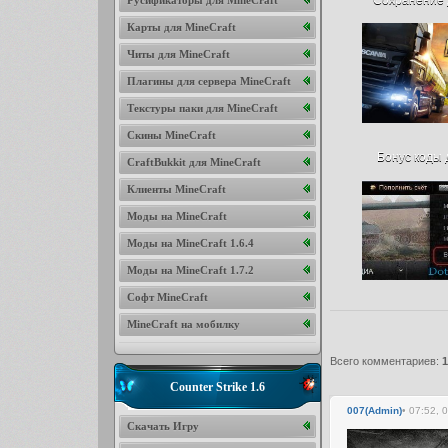
Русификаторы для MineCraft
Карты для MineCraft
Читы для MineCraft
Плагины для сервера MineCraft
Текстуры паки для MineCraft
Скины MineCraft
Бонус коды д
CraftBukkit для MineCraft
Клиенты MineCraft
Моды на MineCraft
Моды на MineCraft 1.6.4
Моды на MineCraft 1.7.2
Софт MineCraft
MineCraft на мобилку
Всего комментариев
:
1
Counter Strike 1.6
007(Admin)
• 07:52, 
Скачать Игру