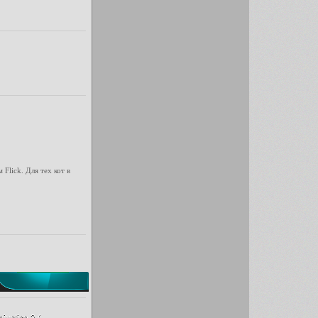
Flick. Для тех кот в
justice 2 (...