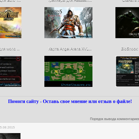
ля world ...
Карта Angel Arena XV1...
BioShock: 
Помоги сайту - Оставь свое мнение или отзыв о файле!
Порядок вывода комментариев
05.08.2015