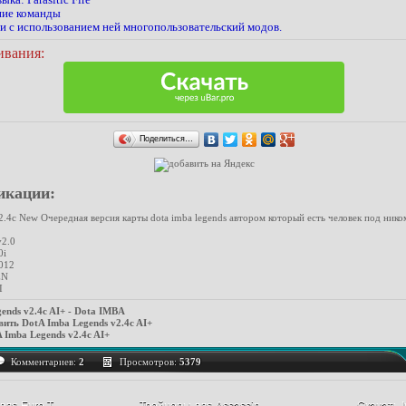
ние команды
зи с использованием ней многопользовательский модов.
ивания:
Поделиться…
икации:
.4c New Очередная версия карты dota imba legends автором который есть человек под ником 
v2.0
0i
012
EN
I
ends v2.4c AI+ - Dota IMBA
ить DotA Imba Legends v2.4c AI+
 Imba Legends v2.4c AI+
Комментариев:
2
Просмотров:
5379
ля Euro T...
Трейнеры для Assassin...
Скачать In