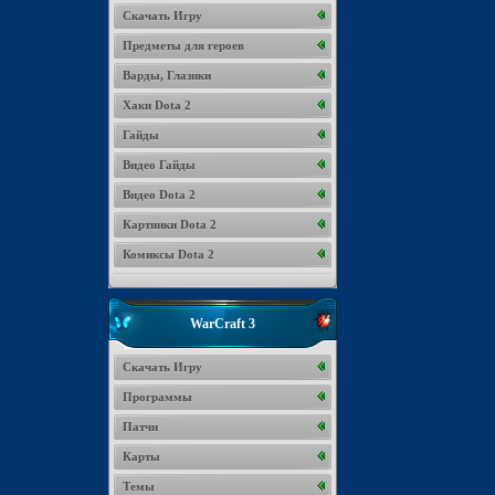
Скачать Игру
Предметы для героев
Варды, Глазики
Хаки Dota 2
Гайды
Видео Гайды
Видео Dota 2
Картинки Dota 2
Комиксы Dota 2
WarCraft 3
Скачать Игру
Программы
Патчи
Карты
Темы