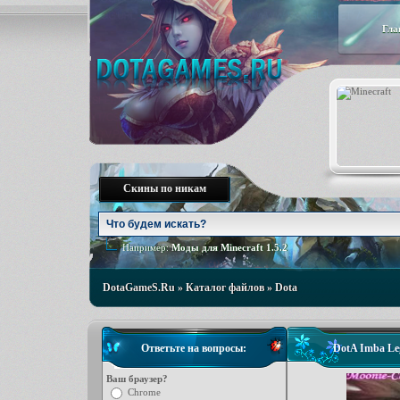
Гла
Скины по никам
Например:
Моды для Minecraft 1.5.2
DotaGameS.Ru
»
Каталог файлов
»
Dota
Ответьте на вопросы:
DotA Imba Le
Ваш браузер?
Chrome