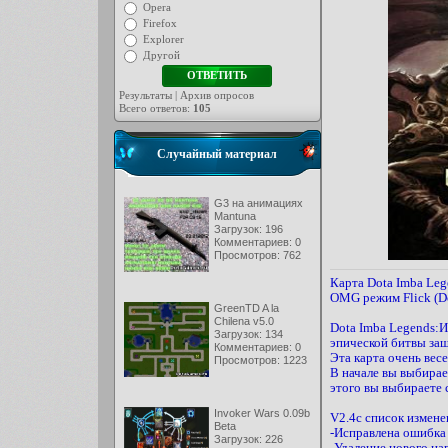
Opera
Firefox
Explorer
Другой
Результаты
|
Архив опросов
Всего ответов:
105
Случайный материал
G3 на анимациях
Mantuna
Загрузок: 196
Комментариев: 0
Просмотров: 762
Карта Dota Imba Lege
OMG режим Flick (Do
GreenTD A la
Chilena v5.0
Dota Imba Legends:И
Загрузок: 134
эпической битвы защ
Комментариев: 0
Эта карта очень вес
Просмотров: 1223
В начале вы выбирае
этого вы выбираете 
Invoker Wars 0.09b
V2.4c список измене
Beta
-Исправлена ​​ошибка
Загрузок: 226
-Удаление нового навы