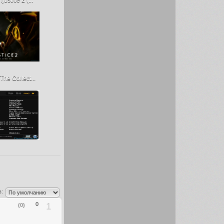
The Collect...
:
0
1
(0)