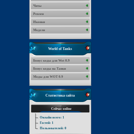
Читы
Реплеи
Иконки
Модели
World of Tanks
Бонус коды для Wot 0.9
Бонус коды на Танки
Моды для WOT 0.9
Статистика сайта
Сейчас online
Онлайн всего:
1
Гостей:
1
Пользователей:
0