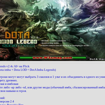
nds v2.4c AI+ на Flick
ta imba + Dota LOD = DotA Imba Legends)
гроки могут могут выбрать 3 скиллов и 1 ульт и их объединить в одного из уни
иту древних.
елая и имбовая
те либо -ap либо -sd, или другие моды (обычный имба, сбалансированный имба,
свои навыки и героя.
ний:
 версии 2.4
ка: Parasitic Fire