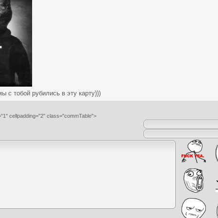
ы с тобой рубились в эту карту)))
="1" cellpadding="2" class="commTable">