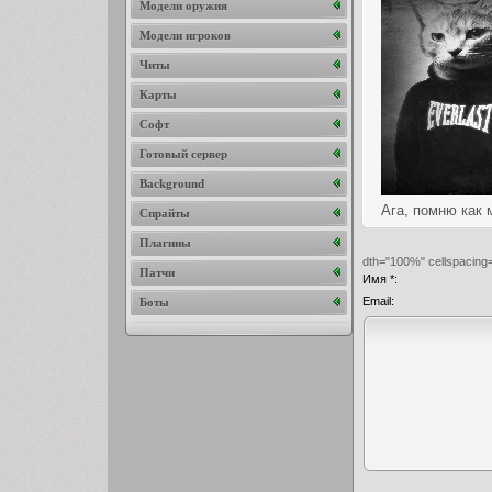
Модели оружия
Модели игроков
Читы
Карты
Софт
Готовый сервер
Background
Ага, помню как м
Спрайты
Плагины
dth="100%" cellspacing
Патчи
Имя *:
Email:
Боты