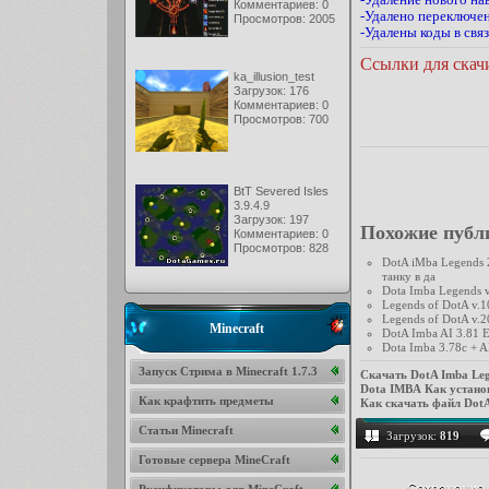
Комментариев: 0
-Удалено переключе
Просмотров: 2005
-Удалены коды в свя
Ссылки для скач
ka_illusion_test
Загрузок: 176
Комментариев: 0
Просмотров: 700
BtT Severed Isles
3.9.4.9
Загрузок: 197
Похожие публ
Комментариев: 0
Просмотров: 828
DotA iMba Legends 2
танку в да
Dota Imba Legends 
Legends of DotA v.1
Legends of DotA v.2
Minecraft
DotA Imba AI 3.81 
Dota Imba 3.78c + A
Запуск Стрима в Minecraft 1.7.3
Скачать DotA Imba Leg
Dota IMBA
Как установ
Как крафтить предметы
Как скачать файл DotA
Статьи Minecraft
Загрузок:
819
Готовые сервера MineCraft
Сохранение д