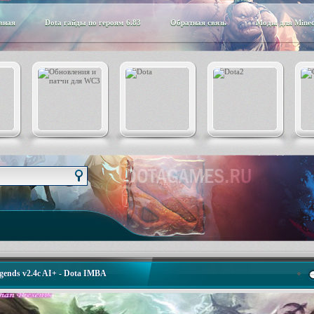
вная
Dota гайды по героям 6.83
Обратная связь
Моды для Minec
gends v2.4c AI+ - Dota IMBA