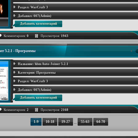
Раздел:
WarCraft 3
Добавил:
007(Admin)
Добавить комментарий
Комментариев:
0
Просмотров:
1943
er 5.2.1 - Программы
Название:
hbm Auto-Joiner 5.2.1
Категория:
Программы
Раздел:
WarCraft 3
Добавил:
007(Admin)
Добавить комментарий
Комментариев:
2
Просмотров:
2168
1-9
10-18
19-27
55-63
64-70
...