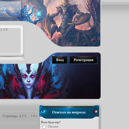
raft
Вход
Регистрация
Ответьте на вопросы:
Страницы
:
1
2
3
...
7
8
»
Ваш браузер?
Chrome