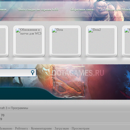
вная
Dota гайды по героям 6.83
Обратная связь
Моды для Minec
aft 3
» Программы
:
70
-9
Названию
·
Рейтингу
·
Комментариям
·
Загрузкам
·
Просмотрам