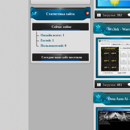
Статистика сайта
Загрузок:
392
Сейчас online
Wc3isk - Warc
Онлайн всего:
1
Гостей:
1
Пользователей:
0
Сегодня наш сайт посетили
Загрузок:
481
Dota Auto Ai 