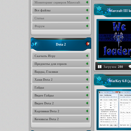
Мониторинг серверов Minecraft
Все файлы
Warcraft III 
Статьи
Форум
Dota 2
Скачать Игру
Предметы для героев
Загрузок:
280
Варды, Глазики
Хаки Dota 2
WarKey 6.8 (
Гайды
Видео Гайды
Видео Dota 2
Картинки Dota 2
Комиксы Dota 2