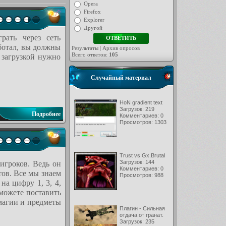
Opera
Firefox
Explorer
Другой
рать через сеть
работал, вы должны
Результаты
|
Архив опросов
Всего ответов:
105
 загрузкой нужно
Случайный материал
HoN gradient text
Загрузок: 219
Подробнее
Комментариев: 0
Просмотров: 1303
Trust vs Gx.Brutal
Загрузок: 144
гроков. Ведь он
Комментариев: 0
ов. Все мы знаем
Просмотров: 988
на цифру 1, 3, 4,
сможете поставить
 магии и предметы
Плагин - Сильная
отдача от гранат.
Загрузок: 235