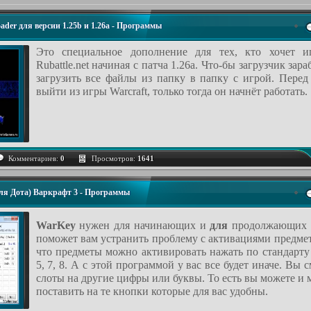
loader для версии 1.25b и 1.26a - Программы
Это специальное дополнение для тех, кто хочет иг
Rubattle.net начиная с патча 1.26а. Что-бы загрузчик за
загрузить все файлы из папку в папку с игрой. Перед
выйти из игры Warcraft, только тогда он начнёт работать.
Комментариев:
0
Просмотров:
1641
для Дота) Варкрафт 3 - Программы
WarKey
нужен для начинающих и
для
продолжающих и
поможет вам устранить проблему с активациями предмет
что предметы можно активировать нажать по стандарту 
5, 7, 8. А с этой программой у вас все будет иначе. Вы 
слоты на другие цифры или буквы. То есть вы можете и
поставить на те кнопки которые для вас удобны.