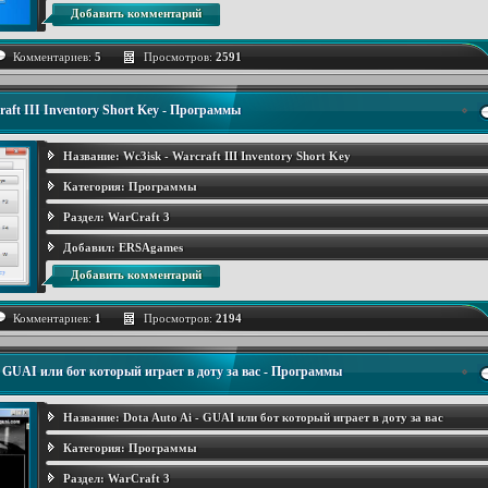
Добавить комментарий
Комментариев:
5
Просмотров:
2591
raft III Inventory Short Key - Программы
Название:
Wc3isk - Warcraft III Inventory Short Key
Категория:
Программы
Раздел:
WarCraft 3
Добавил:
ERSAgames
Добавить комментарий
Комментариев:
1
Просмотров:
2194
- GUAI или бот который играет в доту за вас - Программы
Название:
Dota Auto Ai - GUAI или бот который играет в доту за вас
Категория:
Программы
Раздел:
WarCraft 3