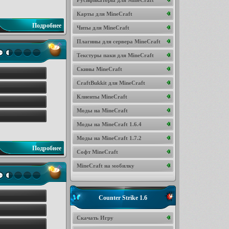
Русификаторы для MineCraft
Карты для MineCraft
Подробнее
Читы для MineCraft
Плагины для сервера MineCraft
Текстуры паки для MineCraft
Скины MineCraft
CraftBukkit для MineCraft
Клиенты MineCraft
Моды на MineCraft
Моды на MineCraft 1.6.4
Моды на MineCraft 1.7.2
Подробнее
Софт MineCraft
MineCraft на мобилку
Counter Strike 1.6
Скачать Игру