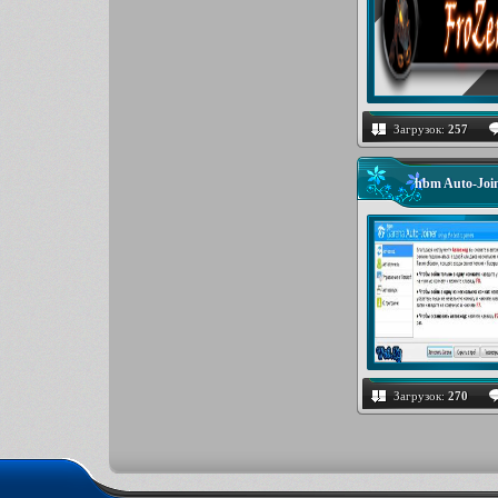
Загрузок:
257
hbm Auto-Join
Загрузок:
270