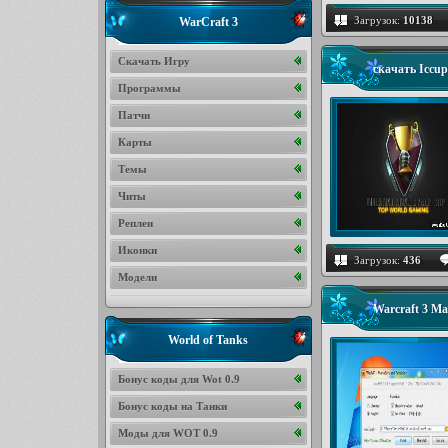
Загрузок:
10138
WarCraft 3
Скачать Игру
скачать Iccup
Программы
Патчи
Карты
Темы
Читы
Реплеи
Иконки
Загрузок:
436
Модели
Warcraft 3 M
World of Tanks
Бонус коды для Wot 0.9
Бонус коды на Танки
Моды для WOT 0.9