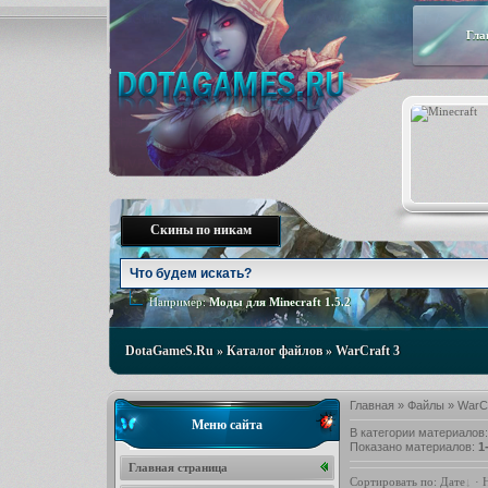
Гла
Скины по никам
Например:
Моды для Minecraft 1.5.2
DotaGameS.Ru
»
Каталог файлов
»
WarCraft 3
Главная
»
Файлы
»
WarCr
Меню сайта
В категории материалов
Показано материалов
:
1
Главная страница
Сортировать по
:
Дате
·