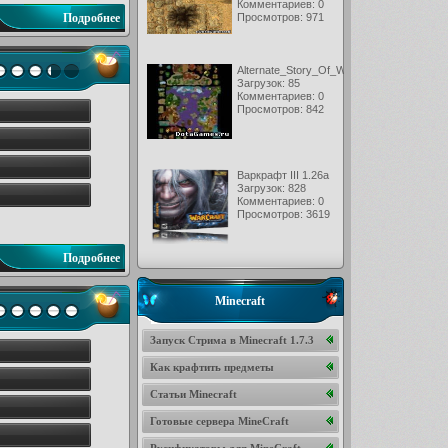
Комментариев: 0
Подробнее
Просмотров: 971
Alternate_Story_Of_War3_2.5
Загрузок: 85
Комментариев: 0
Просмотров: 842
Варкрафт III 1.26a
Загрузок: 828
Комментариев: 0
Просмотров: 3619
Подробнее
Minecraft
Запуск Стрима в Minecraft 1.7.3
Как крафтить предметы
Статьи Minecraft
Готовые сервера MineCraft