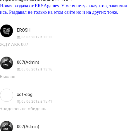
Новая раздача от ERSAgames. У меня нету аккаунтов, закончил
ись. Раздавал не только на этом сайте но и на других тоже.
EROSH
05.06.2012 в 13:13
ЖДУ АКК 007
007(Admin)
05.06.2012 в 13:16
Выслал
xot-dog
05.06.2012 в 15:41
+надеюсь не обидешь
007(Admin)