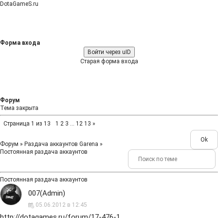
DotaGameS.ru
Форма входа
Войти через uID
Старая форма входа
Форум
Тема закрыта
Страница
1
из
13
1
2
3
…
12
13
»
Форум
»
Раздача аккаунтов Garena
»
Постоянная раздача аккаунтов
Постоянная раздача аккаунтов
007(Admin)
05.06.2012 в 12:45
http://dotagames.ru/forum/17-476-1