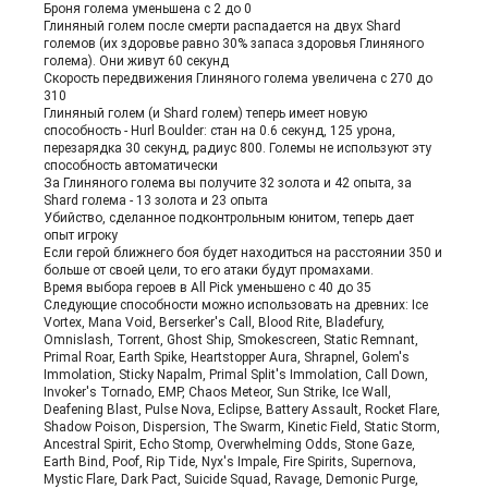
Броня голема уменьшена с 2 до 0
Глиняный голем после смерти распадается на двух Shard
големов (их здоровье равно 30% запаса здоровья Глиняного
голема). Они живут 60 секунд
Скорость передвижения Глиняного голема увеличена с 270 до
310
Глиняный голем (и Shard голем) теперь имеет новую
способность - Hurl Boulder: стан на 0.6 секунд, 125 урона,
перезарядка 30 секунд, радиус 800. Големы не используют эту
способность автоматически
За Глиняного голема вы получите 32 золота и 42 опыта, за
Shard голема - 13 золота и 23 опыта
Убийство, сделанное подконтрольным юнитом, теперь дает
опыт игроку
Если герой ближнего боя будет находиться на расстоянии 350 и
больше от своей цели, то его атаки будут промахами.
Время выбора героев в All Pick уменьшено с 40 до 35
Следующие способности можно использовать на древних: Ice
Vortex, Mana Void, Berserker's Call, Blood Rite, Bladefury,
Omnislash, Torrent, Ghost Ship, Smokescreen, Static Remnant,
Primal Roar, Earth Spike, Heartstopper Aura, Shrapnel, Golem's
Immolation, Sticky Napalm, Primal Split's Immolation, Call Down,
Invoker's Tornado, EMP, Chaos Meteor, Sun Strike, Ice Wall,
Deafening Blast, Pulse Nova, Eclipse, Battery Assault, Rocket Flare,
Shadow Poison, Dispersion, The Swarm, Kinetic Field, Static Storm,
Ancestral Spirit, Echo Stomp, Overwhelming Odds, Stone Gaze,
Earth Bind, Poof, Rip Tide, Nyx's Impale, Fire Spirits, Supernova,
Mystic Flare, Dark Pact, Suicide Squad, Ravage, Demonic Purge,