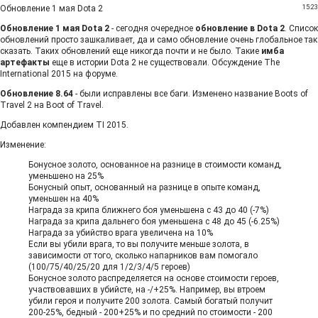
Обновление 1 мая Dota 2
15:23
Обновление 1 мая Dota 2
- сегодня очередное
обновление в Dota 2
. Список
обновлений просто зашкаливает, да и само обновление очень глобальное так
сказать. Таких обновлений еще никогда почти и не было. Такие
имба
артефакты
еще в истории Dota 2 не существовали.
Обсуждение The
International 2015 на форуме
.
Обновление 8.64
- были исправлены все баги. Изменено название Boots of
Travel 2 на Boot of Travel.
Добавлен
компендием TI 2015
.
Изменение:
Бонусное золото, основанное на разнице в стоимости команд,
уменьшено на 25%
Бонусный опыт, основанный на разнице в опыте команд,
уменьшен на 40%
Награда за крипа ближнего боя уменьшена с 43 до 40 (-7%)
Награда за крипа дальнего боя уменьшена с 48 до 45 (-6.25%)
Награда за убийство врага увеличена на 10%
Если вы убили врага, то вы получите меньше золота, в
зависимости от того, сколько напарников вам помогало
(100/75/40/25/20 для 1/2/3/4/5 героев)
Бонусное золото распределяется на основе стоимости героев,
участвовавших в убийсте, на -/+25%. Например, вы втроем
убили героя и получите 200 золота. Самый богатый получит
200-25%, бедный - 200+25% и по средний по стоимости - 200