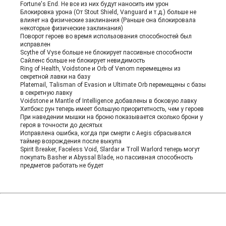
Fortune's End. Не все из них будут наносить им урон
Блокировка урона (От Stout Shield, Vanguard и т.д.) больше не
влияет на физические заклинания (Раньше она блокировала
некоторые физические заклинания)
Поворот героев во время использования способностей был
исправлен
Scythe of Vyse больше не блокирует пассивные способности
Сайленс больше не блокирует невидимость
Ring of Health, Voidstone и Orb of Venom перемещены из
секретной лавки на базу
Platemail, Talisman of Evasion и Ultimate Orb перемещены с базы
в секретную лавку
Voidstone и Mantle of Intelligence добавлены в боковую лавку
Хитбокс рун теперь имеет большую приоритетность, чем у героев
При наведении мышки на броню показывается сколько брони у
героя в точности до десятых
Исправлена ошибка, когда при смерти с Aegis сбрасывался
таймер возрождения после выкупа
Spirit Breaker, Faceless Void, Slardar и Troll Warlord теперь могут
покупать Basher и Abyssal Blade, но пассивная способность
предметов работать не будет