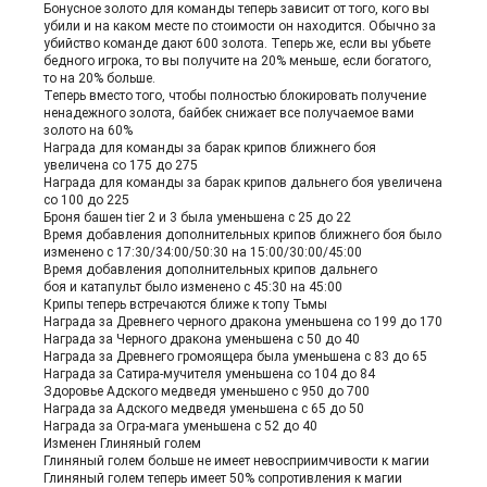
Бонусное золото для команды теперь зависит от того, кого вы
убили и на каком месте по стоимости он находится. Обычно за
убийство команде дают 600 золота. Теперь же, если вы убьете
бедного игрока, то вы получите на 20% меньше, если богатого,
то на 20% больше.
Теперь вместо того, чтобы полностью блокировать получение
ненадежного золота, байбек снижает все получаемое вами
золото на 60%
Награда для команды за барак крипов ближнего боя
увеличена со 175 до 275
Награда для команды за барак крипов дальнего боя увеличена
со 100 до 225
Броня башен tier 2 и 3 была уменьшена с 25 до 22
Время добавления дополнительных крипов ближнего боя было
изменено с 17:30/34:00/50:30 на 15:00/30:00/45:00
Время добавления дополнительных крипов дальнего
боя и катапульт было изменено с 45:30 на 45:00
Крипы теперь встречаются ближе к топу Тьмы
Награда за Древнего черного дракона уменьшена со 199 до 170
Награда за Черного дракона уменьшена с 50 до 40
Награда за Древнего громоящера была уменьшена с 83 до 65
Награда за Сатира-мучителя уменьшена со 104 до 84
Здоровье Адского медведя уменьшено с 950 до 700
Награда за Адского медведя уменьшена с 65 до 50
Награда за Огра-мага уменьшена с 52 до 40
Изменен Глиняный голем
Глиняный голем больше не имеет невосприимчивости к магии
Глиняный голем теперь имеет 50% сопротивления к магии