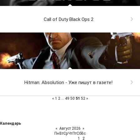
Call of Duty Black Ops 2
Hitman: Absolution - Уже пишут в газете!
«
1
2
...
49
50
51
52
»
Календарь
«
Август 2026
»
Пн
Вт
Ср
Чт
Пт
Сб
Вс
1
2