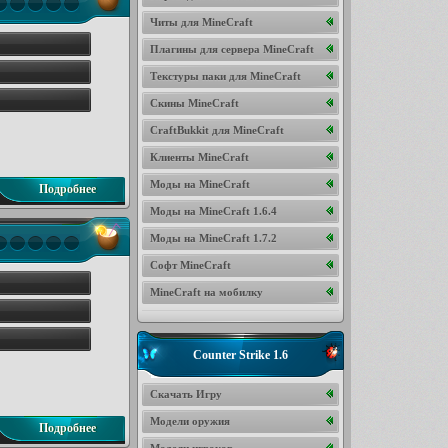
Читы для MineCraft
Плагины для сервера MineCraft
Текстуры паки для MineCraft
Скины MineCraft
CraftBukkit для MineCraft
Клиенты MineCraft
Моды на MineCraft
Подробнее
Моды на MineCraft 1.6.4
Моды на MineCraft 1.7.2
Софт MineCraft
MineCraft на мобилку
Counter Strike 1.6
Скачать Игру
Модели оружия
Подробнее