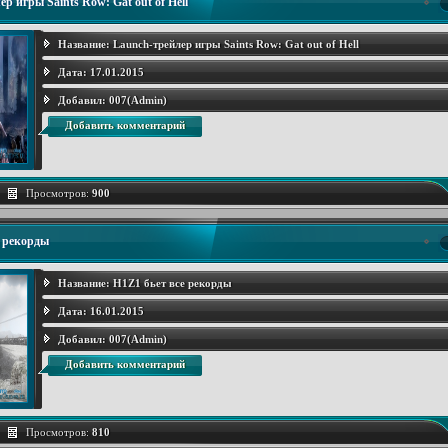
р игры Saints Row: Gat out of Hell
Название:
Launch-трейлер игры Saints Row: Gat out of Hell
Дата:
17.01.2015
Добавил:
007(Admin)
Добавить комментарий
Просмотров:
900
е рекорды
Название:
H1Z1 бьет все рекорды
Дата:
16.01.2015
Добавил:
007(Admin)
Добавить комментарий
Просмотров:
810