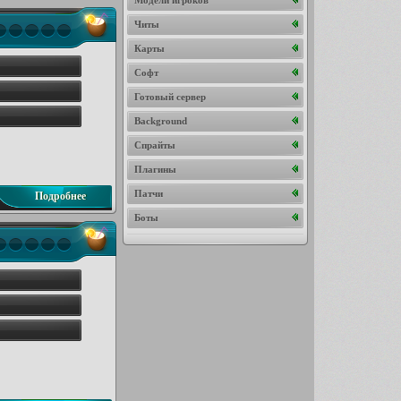
Модели игроков
Читы
Карты
Софт
Готовый сервер
Background
Спрайты
Плагины
Патчи
Подробнее
Боты