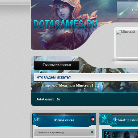
Гла
Скины по никам
Например:
Моды для Minecraft 1.5.2
DotaGameS.Ru
Меню сайта
Ubisoft разм
Главная страница