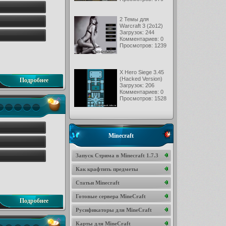
2 Темы для
Warcraft 3 (2o12)
Загрузок: 244
Комментариев: 0
Просмотров: 1239
X Hero Siege 3.45
(Hacked Version)
Подробнее
Загрузок: 206
Комментариев: 0
Просмотров: 1528
Minecraft
Запуск Стрима в Minecraft 1.7.3
Как крафтить предметы
Статьи Minecraft
Готовые сервера MineCraft
Подробнее
Русификаторы для MineCraft
Карты для MineCraft