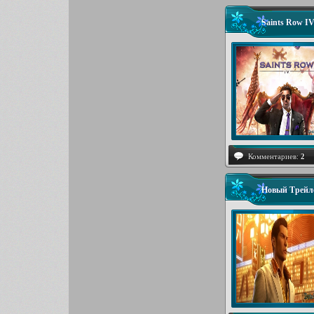
Saints Row I
Комментариев:
2
Новый Трейле