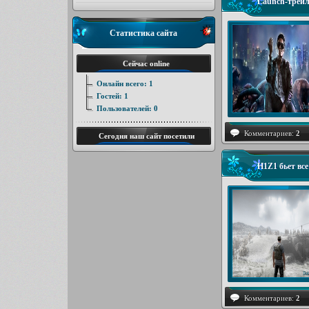
Launch-трейле
Статистика сайта
Сейчас online
Онлайн всего:
1
Гостей:
1
Пользователей:
0
Комментариев:
2
Сегодня наш сайт посетили
H1Z1 бьет вс
Комментариев:
2