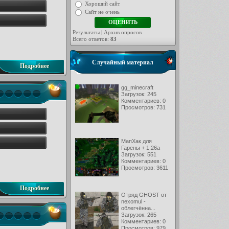
Хороший сайт
Сайт не очень
Результаты
|
Архив опросов
Всего ответов:
83
Случайный материал
Подробнее
gg_minecraft
Загрузок: 245
Комментариев: 0
Просмотров: 731
МапХак для
Гарены + 1.26а
Загрузок: 551
Комментариев: 0
Просмотров: 3611
Подробнее
Отряд GHOST от
nexomul -
облегчённа...
Загрузок: 265
Комментариев: 0
Просмотров: 979