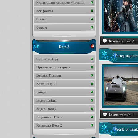
Мониторинг серверов Minecraft
Все файлы
Статьи
Форум
Комментариев:
2
Dota 2
Тизер первог
Скачать Игру
Предметы для героев
Варды, Глазики
Хаки Dota 2
Гайды
Видео Гайды
Видео Dota 2
Комментариев:
1
Картинки Dota 2
Комиксы Dota 2
World of Tan