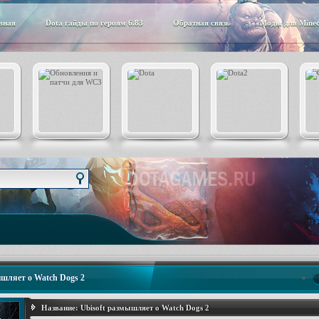
вная
Dota гайды по героям 6.83
Обратная связь
Моды для Minec
ышляет о Watch Dogs 2
Название:
Ubisoft размышляет о Watch Dogs 2