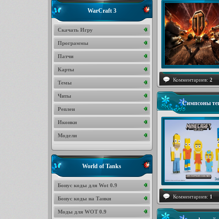
WarCraft 3
Скачать Игру
Программы
Патчи
Карты
Комментариев:
2
Темы
Читы
Симпсоны теп
Реплеи
Иконки
Модели
World of Tanks
Бонус коды для Wot 0.9
Комментариев:
1
Бонус коды на Танки
Моды для WOT 0.9