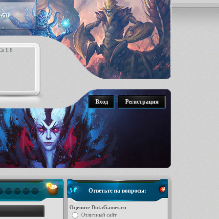
raft
Вход
Регистрация
Ответьте на вопросы:
Оцените DotaGames.ru
Отличный сайт