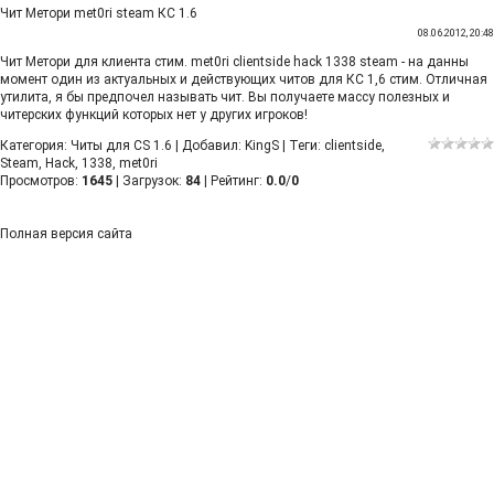
Чит Метори met0ri steam КС 1.6
08.06.2012, 20:48
Чит Метори для клиента стим. met0ri clientside hack 1338 steam - на данны
момент один из актуальных и действующих читов для КС 1,6 стим. Отличная
утилита, я бы предпочел называть чит. Вы получаете массу полезных и
читерских функций которых нет у других игроков!
Категория
:
Читы для CS 1.6
|
Добавил
:
KingS
|
Теги
:
clientside
,
Steam
,
Hack
,
1338
,
met0ri
Просмотров
:
1645
|
Загрузок
:
84
|
Рейтинг
:
0.0
/
0
Полная версия сайта